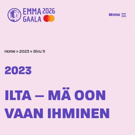
Menu
Siirry
suoraan
sisältöön
Home
»
2023
»
Sivu 11
2023
ILTA – MÄ OON
VAAN IHMINEN