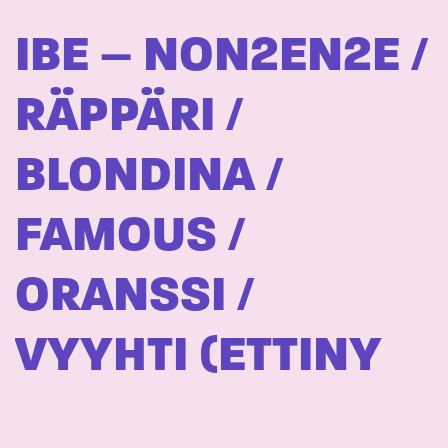
IBE – NON2EN2E /
RÄPPÄRI /
BLONDINA /
FAMOUS /
ORANSSI /
VYYHTI (ETTINY
AITOO RAKKAUT) /