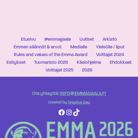
Etusivu
#emmagaala
Uutiset
Arkisto
Emman säännöt & arvot
Medialle
Yleisölle / liput
Rules and values of the Emma Award
Voittajat 2024
Esitykset
Tuomaristo 2026
Käsiohjelma
Ehdokkaat
Voittajat 2025
2026
Ota yhteyttä:
INFO@EMMAGAALA.FI
Created by
Creative Day