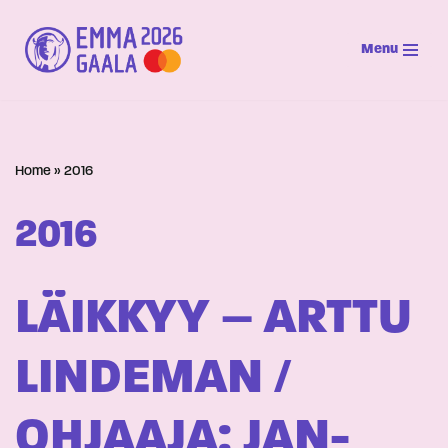
Menu
Siirry
suoraan
sisältöön
Home
»
2016
2016
LÄIKKYY – ARTTU
LINDEMAN /
OHJAAJA: JAN-