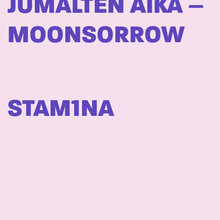
JUMALTEN AIKA –
MOONSORROW
STAM1NA
ERIN