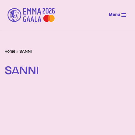
Menu
Siirry
suoraan
sisältöön
Home
»
SANNI
SANNI