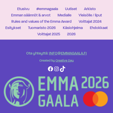
Etusivu
#emmagaala
Uutiset
Arkisto
Emman säännöt & arvot
Medialle
Yleisölle / liput
Rules and values of the Emma Award
Voittajat 2024
Esitykset
Tuomaristo 2026
Käsiohjelma
Ehdokkaat
Voittajat 2025
2026
Ota yhteyttä:
INFO@EMMAGAALA.FI
Created by
Creative Day