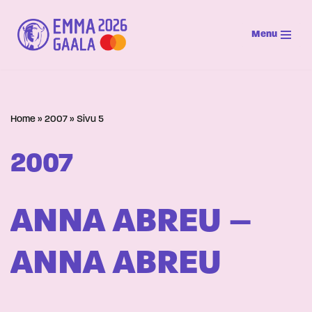
Menu
Siirry
suoraan
sisältöön
Home
»
2007
»
Sivu 5
2007
ANNA ABREU –
ANNA ABREU