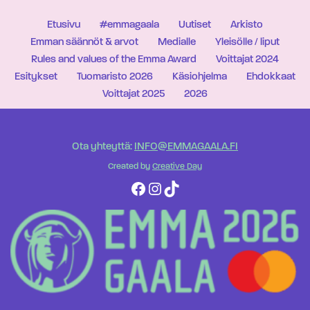
Etusivu
#emmagaala
Uutiset
Arkisto
Emman säännöt & arvot
Medialle
Yleisölle / liput
Rules and values of the Emma Award
Voittajat 2024
Esitykset
Tuomaristo 2026
Käsiohjelma
Ehdokkaat
Voittajat 2025
2026
Ota yhteyttä:
INFO@EMMAGAALA.FI
Created by
Creative Day