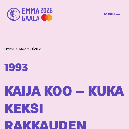
Menu
Siirry
suoraan
sisältöön
Home
»
1993
»
Sivu 4
1993
KAIJA KOO – KUKA
KEKSI
RAKKAUDEN