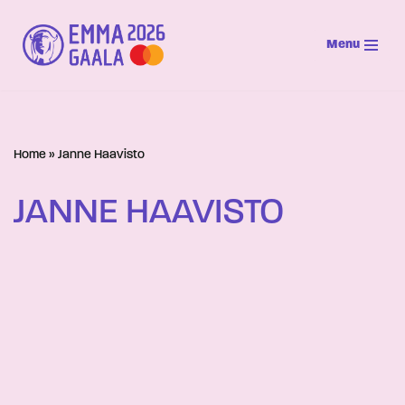
Menu
Siirry
suoraan
sisältöön
Home
»
Janne Haavisto
JANNE HAAVISTO