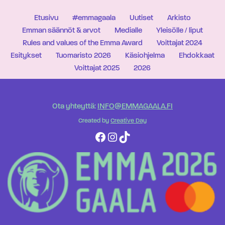
Etusivu
#emmagaala
Uutiset
Arkisto
Emman säännöt & arvot
Medialle
Yleisölle / liput
Rules and values of the Emma Award
Voittajat 2024
Esitykset
Tuomaristo 2026
Käsiohjelma
Ehdokkaat
Voittajat 2025
2026
Ota yhteyttä:
INFO@EMMAGAALA.FI
Created by
Creative Day