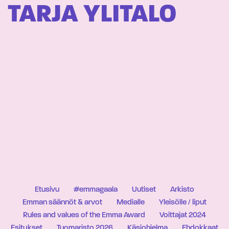
TARJA YLITALO
Etusivu
#emmagaala
Uutiset
Arkisto
Emman säännöt & arvot
Medialle
Yleisölle / liput
Rules and values of the Emma Award
Voittajat 2024
Esitykset
Tuomaristo 2026
Käsiohjelma
Ehdokkaat