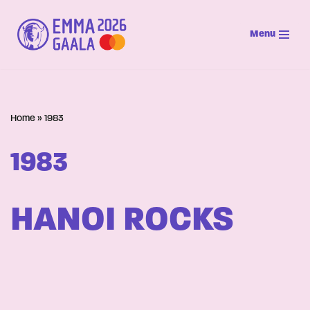
Menu
Siirry
suoraan
sisältöön
Home
»
1983
1983
HANOI ROCKS