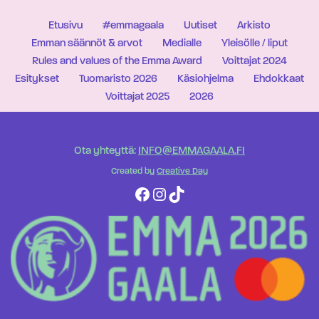
Etusivu
#emmagaala
Uutiset
Arkisto
Emman säännöt & arvot
Medialle
Yleisölle / liput
Rules and values of the Emma Award
Voittajat 2024
Esitykset
Tuomaristo 2026
Käsiohjelma
Ehdokkaat
Voittajat 2025
2026
Ota yhteyttä:
INFO@EMMAGAALA.FI
Created by
Creative Day