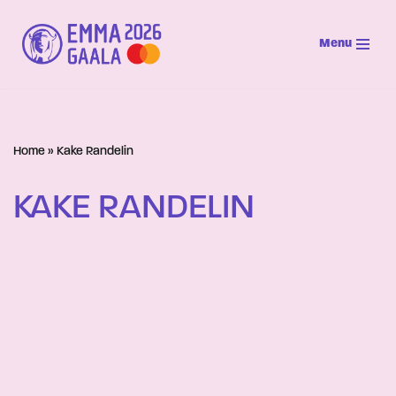
Menu
Siirry
suoraan
sisältöön
Home
»
Kake Randelin
KAKE RANDELIN