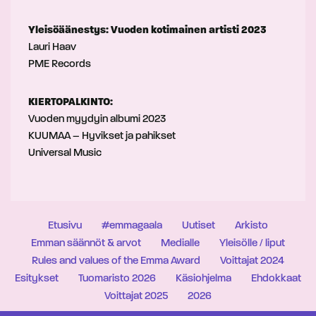
Yleisöäänestys: Vuoden kotimainen artisti 2023
Lauri Haav
PME Records
KIERTOPALKINTO:
Vuoden myydyin albumi 2023
KUUMAA – Hyvikset ja pahikset
Universal Music
Etusivu
#emmagaala
Uutiset
Arkisto
Emman säännöt & arvot
Medialle
Yleisölle / liput
Rules and values of the Emma Award
Voittajat 2024
Esitykset
Tuomaristo 2026
Käsiohjelma
Ehdokkaat
Voittajat 2025
2026