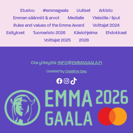
Etusivu
#emmagaala
Uutiset
Arkisto
Emman säännöt & arvot
Medialle
Yleisölle / liput
Rules and values of the Emma Award
Voittajat 2024
Esitykset
Tuomaristo 2026
Käsiohjelma
Ehdokkaat
Voittajat 2025
2026
Ota yhteyttä:
INFO@EMMAGAALA.FI
Created by
Creative Day