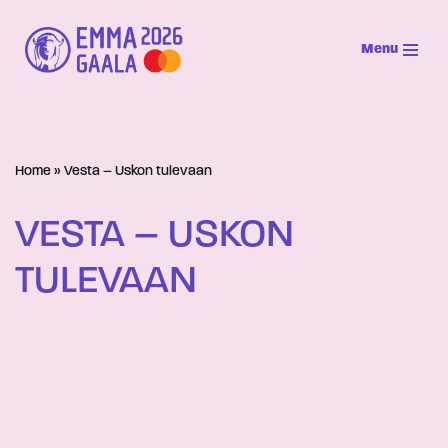
Menu
Siirry
suoraan
sisältöön
Home
»
Vesta – Uskon tulevaan
VESTA – USKON
TULEVAAN