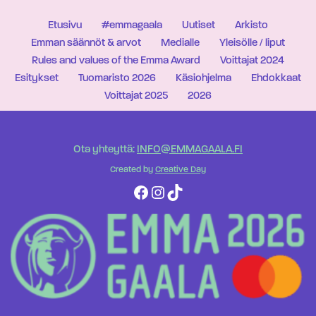
Etusivu
#emmagaala
Uutiset
Arkisto
Emman säännöt & arvot
Medialle
Yleisölle / liput
Rules and values of the Emma Award
Voittajat 2024
Esitykset
Tuomaristo 2026
Käsiohjelma
Ehdokkaat
Voittajat 2025
2026
Ota yhteyttä:
INFO@EMMAGAALA.FI
Created by
Creative Day