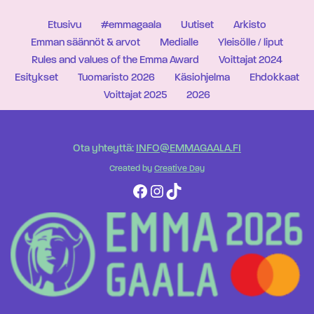
Etusivu
#emmagaala
Uutiset
Arkisto
Emman säännöt & arvot
Medialle
Yleisölle / liput
Rules and values of the Emma Award
Voittajat 2024
Esitykset
Tuomaristo 2026
Käsiohjelma
Ehdokkaat
Voittajat 2025
2026
Ota yhteyttä:
INFO@EMMAGAALA.FI
Created by
Creative Day