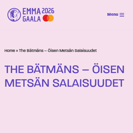
Menu
Siirry
suoraan
sisältöön
Home
»
The Bätmäns – Öisen Metsän Salaisuudet
THE BÄTMÄNS – ÖISEN
METSÄN SALAISUUDET