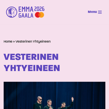
Menu
Siirry
suoraan
sisältöön
Home
»
Vesterinen Yhtyeineen
VESTERINEN
YHTYEINEEN