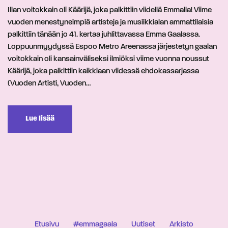
Illan voitokkain oli Käärijä, joka palkittiin viidellä Emmalla! Viime
vuoden menestyneimpiä artisteja ja musiikkialan ammattilaisia
palkittiin tänään jo 41. kertaa juhlittavassa Emma Gaalassa.
Loppuunmyydyssä Espoo Metro Areenassa järjestetyn gaalan
voitokkain oli kansainväliseksi ilmiöksi viime vuonna noussut
Käärijä, joka palkittiin kaikkiaan viidessä ehdokassarjassa
(Vuoden Artisti, Vuoden…
Lue lisää
Etusivu
#emmagaala
Uutiset
Arkisto