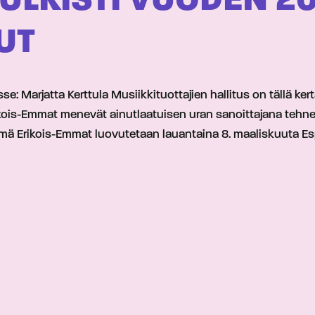
ULKISTI VUODEN 20
UT
e: Marjatta Kerttula Musiikkituottajien hallitus on tällä ke
Erikois-Emmat menevät ainutlaatuisen uran sanoittajana tehn
 Nämä Erikois-Emmat luovutetaan lauantaina 8. maaliskuuta 