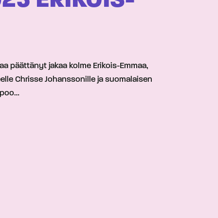
25 ERIKOIS-
rtaa päättänyt jakaa kolme Erikois-Emmaa,
eelle Chrisse Johanssonille ja suomalaisen
Espoo…