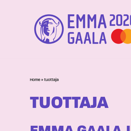
Siirry
suoraan
sisältöön
Home
»
tuottaja
TUOTTAJA