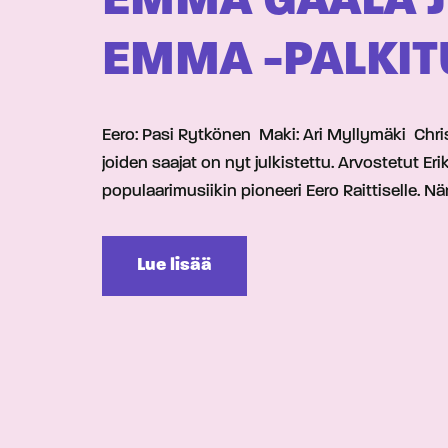
EMMA GAALA J
EMMA -PALKIT
Eero: Pasi Rytkönen Maki: Ari Myllymäki Chriss
joiden saajat on nyt julkistettu. Arvostetut 
populaarimusiikin pioneeri Eero Raittiselle.
Lue lisää