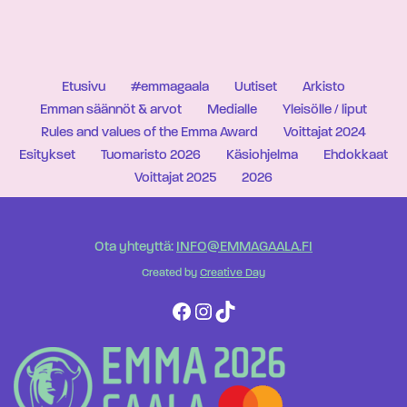
Etusivu
#emmagaala
Uutiset
Arkisto
Emman säännöt & arvot
Medialle
Yleisölle / liput
Rules and values of the Emma Award
Voittajat 2024
Esitykset
Tuomaristo 2026
Käsiohjelma
Ehdokkaat
Voittajat 2025
2026
Ota yhteyttä:
INFO@EMMAGAALA.FI
Created by
Creative Day