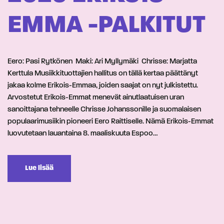
EMMA -PALKITUT
Eero: Pasi Rytkönen Maki: Ari Myllymäki Chrisse: Marjatta
Kerttula Musiikkituottajien hallitus on tällä kertaa päättänyt
jakaa kolme Erikois-Emmaa, joiden saajat on nyt julkistettu.
Arvostetut Erikois-Emmat menevät ainutlaatuisen uran
sanoittajana tehneelle Chrisse Johanssonille ja suomalaisen
populaarimusiikin pioneeri Eero Raittiselle. Nämä Erikois-Emmat
luovutetaan lauantaina 8. maaliskuuta Espoo…
Lue lisää