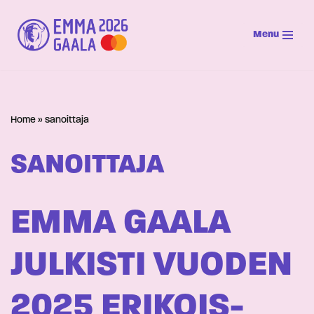
Menu
Siirry
suoraan
sisältöön
Home
»
sanoittaja
SANOITTAJA
EMMA GAALA
JULKISTI VUODEN
2025 ERIKOIS-