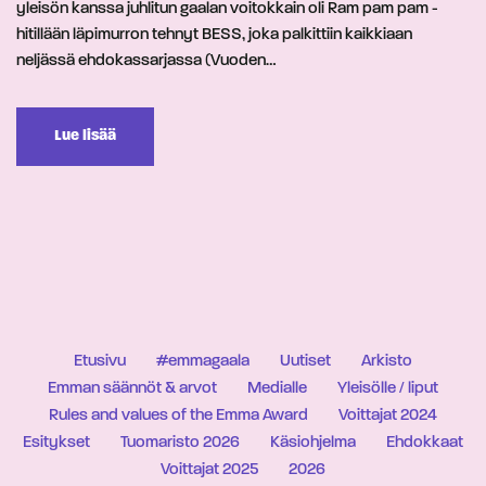
yleisön kanssa juhlitun gaalan voitokkain oli Ram pam pam -
hitillään läpimurron tehnyt BESS, joka palkittiin kaikkiaan
neljässä ehdokassarjassa (Vuoden…
Lue lisää
Etusivu
#emmagaala
Uutiset
Arkisto
Emman säännöt & arvot
Medialle
Yleisölle / liput
Rules and values of the Emma Award
Voittajat 2024
Esitykset
Tuomaristo 2026
Käsiohjelma
Ehdokkaat
Voittajat 2025
2026