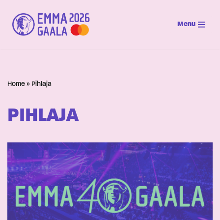
Menu
Siirry
suoraan
sisältöön
Home
»
Pihlaja
PIHLAJA