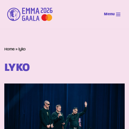
Menu
Siirry
suoraan
sisältöön
Home
»
lyko
LYKO