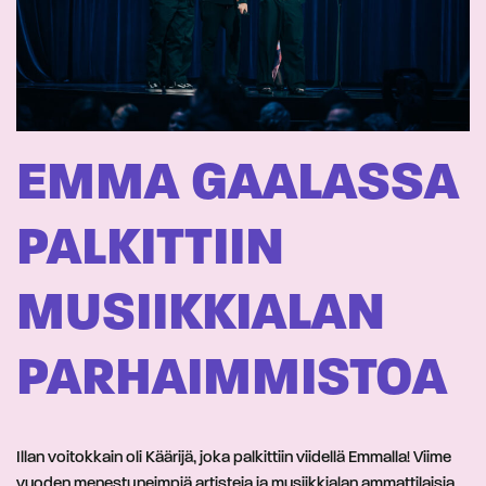
EMMA GAALASSA
PALKITTIIN
MUSIIKKIALAN
PARHAIMMISTOA
Illan voitokkain oli Käärijä, joka palkittiin viidellä Emmalla! Viime
vuoden menestyneimpiä artisteja ja musiikkialan ammattilaisia