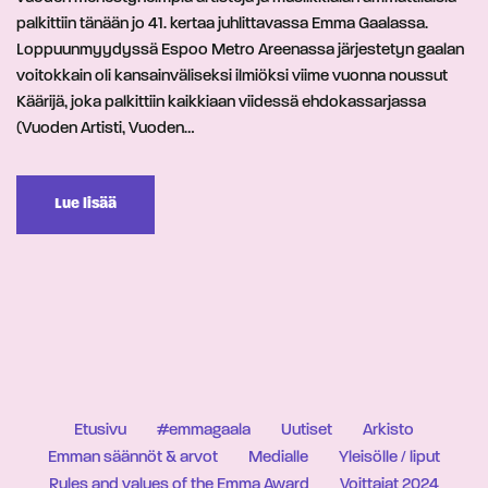
palkittiin tänään jo 41. kertaa juhlittavassa Emma Gaalassa.
Loppuunmyydyssä Espoo Metro Areenassa järjestetyn gaalan
voitokkain oli kansainväliseksi ilmiöksi viime vuonna noussut
Käärijä, joka palkittiin kaikkiaan viidessä ehdokassarjassa
(Vuoden Artisti, Vuoden…
Lue lisää
Etusivu
#emmagaala
Uutiset
Arkisto
Emman säännöt & arvot
Medialle
Yleisölle / liput
Rules and values of the Emma Award
Voittajat 2024