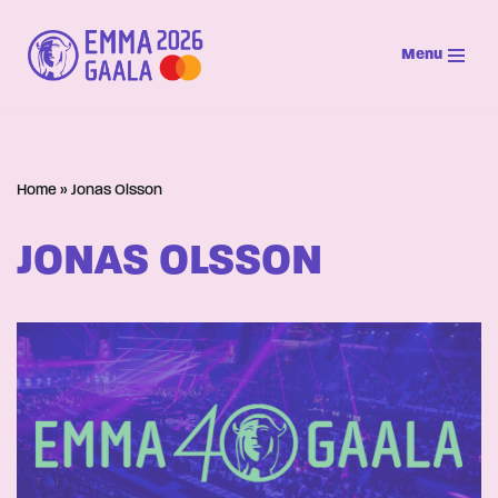
Menu
Siirry
suoraan
sisältöön
Home
»
Jonas Olsson
JONAS OLSSON