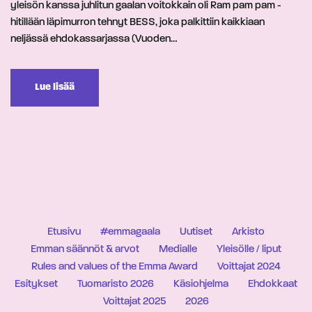
yleisön kanssa juhlitun gaalan voitokkain oli Ram pam pam -
hitillään läpimurron tehnyt BESS, joka palkittiin kaikkiaan
neljässä ehdokassarjassa (Vuoden…
Lue lisää
Etusivu
#emmagaala
Uutiset
Arkisto
Emman säännöt & arvot
Medialle
Yleisölle / liput
Rules and values of the Emma Award
Voittajat 2024
Esitykset
Tuomaristo 2026
Käsiohjelma
Ehdokkaat
Voittajat 2025
2026