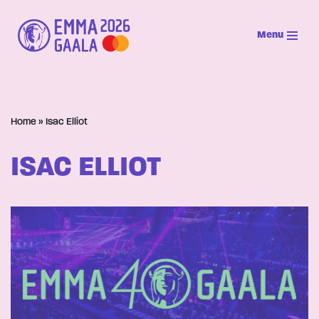
Menu
Siirry
suoraan
sisältöön
Home
»
Isac Elliot
ISAC ELLIOT