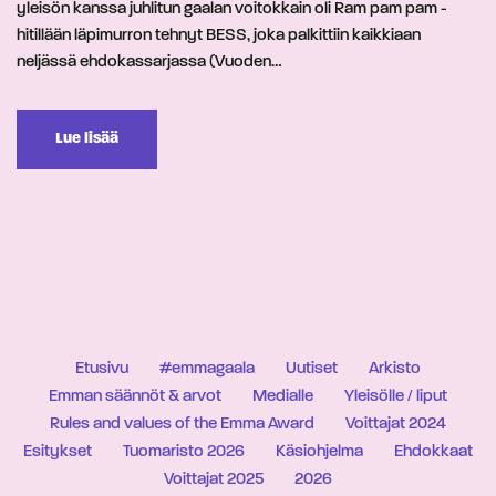
yleisön kanssa juhlitun gaalan voitokkain oli Ram pam pam -
hitillään läpimurron tehnyt BESS, joka palkittiin kaikkiaan
neljässä ehdokassarjassa (Vuoden…
Lue lisää
Etusivu
#emmagaala
Uutiset
Arkisto
Emman säännöt & arvot
Medialle
Yleisölle / liput
Rules and values of the Emma Award
Voittajat 2024
Esitykset
Tuomaristo 2026
Käsiohjelma
Ehdokkaat
Voittajat 2025
2026