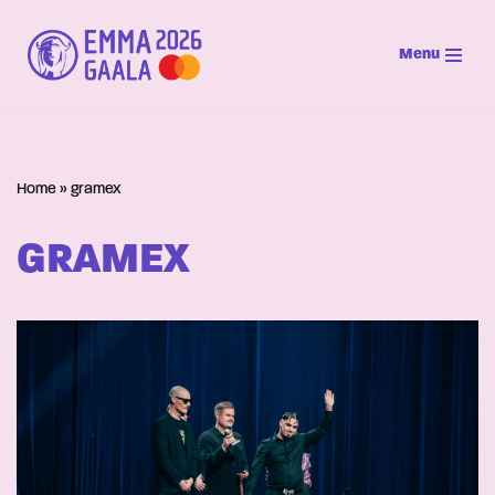
Menu
Siirry
suoraan
sisältöön
Home
»
gramex
GRAMEX