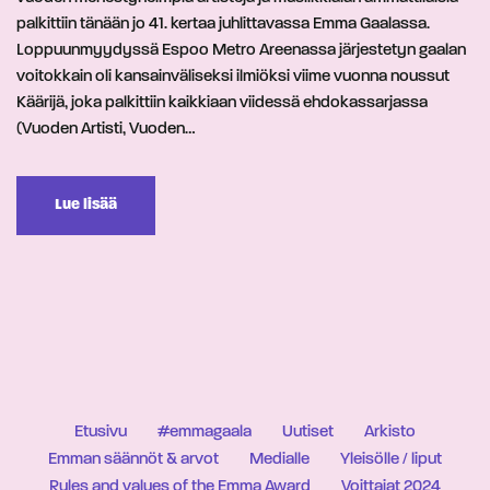
palkittiin tänään jo 41. kertaa juhlittavassa Emma Gaalassa.
Loppuunmyydyssä Espoo Metro Areenassa järjestetyn gaalan
voitokkain oli kansainväliseksi ilmiöksi viime vuonna noussut
Käärijä, joka palkittiin kaikkiaan viidessä ehdokassarjassa
(Vuoden Artisti, Vuoden…
Lue lisää
Etusivu
#emmagaala
Uutiset
Arkisto
Emman säännöt & arvot
Medialle
Yleisölle / liput
Rules and values of the Emma Award
Voittajat 2024