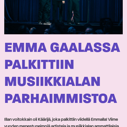
EMMA GAALASSA
PALKITTIIN
MUSIIKKIALAN
PARHAIMMISTOA
Illan voitokkain oli Käärijä, joka palkittiin viidellä Emmalla! Viime
vuoden menestyneimpiä artisteja ja musiikkialan ammattilaisia