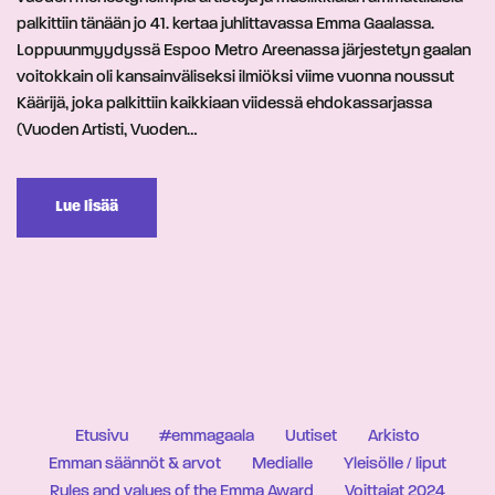
palkittiin tänään jo 41. kertaa juhlittavassa Emma Gaalassa.
Loppuunmyydyssä Espoo Metro Areenassa järjestetyn gaalan
voitokkain oli kansainväliseksi ilmiöksi viime vuonna noussut
Käärijä, joka palkittiin kaikkiaan viidessä ehdokassarjassa
(Vuoden Artisti, Vuoden…
Lue lisää
Etusivu
#emmagaala
Uutiset
Arkisto
Emman säännöt & arvot
Medialle
Yleisölle / liput
Rules and values of the Emma Award
Voittajat 2024