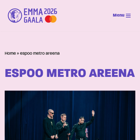
Menu
Siirry
suoraan
sisältöön
Home
»
espoo metro areena
ESPOO METRO AREENA