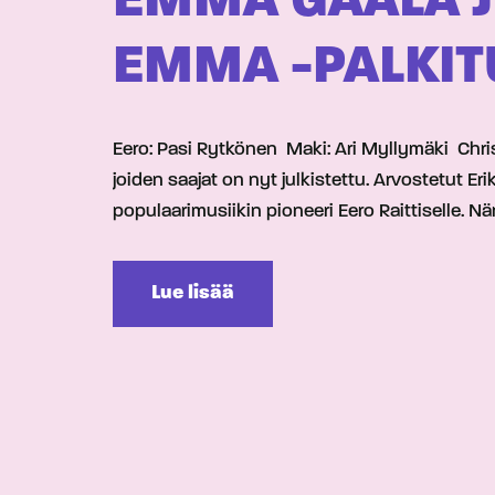
EMMA GAALA J
EMMA -PALKIT
Eero: Pasi Rytkönen Maki: Ari Myllymäki Chriss
joiden saajat on nyt julkistettu. Arvostetut 
populaarimusiikin pioneeri Eero Raittiselle.
Lue lisää