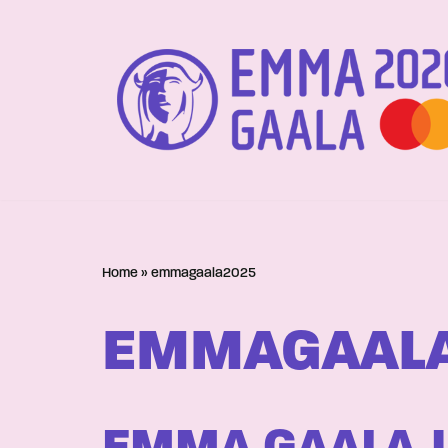
Siirry
suoraan
sisältöön
Home
»
emmagaala2025
EMMAGAAL