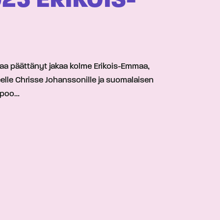
25 ERIKOIS-
rtaa päättänyt jakaa kolme Erikois-Emmaa,
eelle Chrisse Johanssonille ja suomalaisen
Espoo…