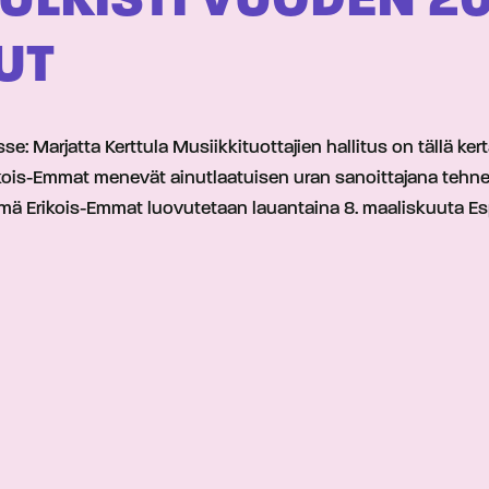
ULKISTI VUODEN 20
UT
e: Marjatta Kerttula Musiikkituottajien hallitus on tällä ke
Erikois-Emmat menevät ainutlaatuisen uran sanoittajana tehn
 Nämä Erikois-Emmat luovutetaan lauantaina 8. maaliskuuta 