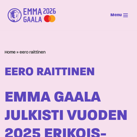
Menu
Siirry
suoraan
sisältöön
Home
»
eero raittinen
EERO RAITTINEN
EMMA GAALA
JULKISTI VUODEN
2025 ERIKOIS-