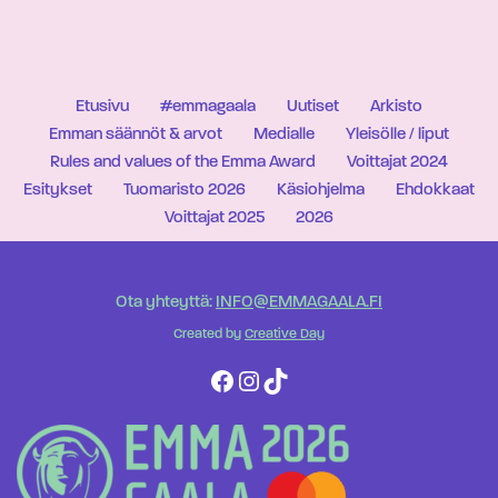
Etusivu
#emmagaala
Uutiset
Arkisto
Emman säännöt & arvot
Medialle
Yleisölle / liput
Rules and values of the Emma Award
Voittajat 2024
Esitykset
Tuomaristo 2026
Käsiohjelma
Ehdokkaat
Voittajat 2025
2026
Ota yhteyttä:
INFO@EMMAGAALA.FI
Created by
Creative Day