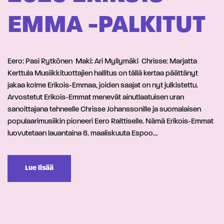
EMMA -PALKITUT
Eero: Pasi Rytkönen Maki: Ari Myllymäki Chrisse: Marjatta
Kerttula Musiikkituottajien hallitus on tällä kertaa päättänyt
jakaa kolme Erikois-Emmaa, joiden saajat on nyt julkistettu.
Arvostetut Erikois-Emmat menevät ainutlaatuisen uran
sanoittajana tehneelle Chrisse Johanssonille ja suomalaisen
populaarimusiikin pioneeri Eero Raittiselle. Nämä Erikois-Emmat
luovutetaan lauantaina 8. maaliskuuta Espoo…
Lue lisää