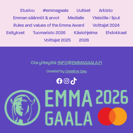
Etusivu
#emmagaala
Uutiset
Arkisto
Emman säännöt & arvot
Medialle
Yleisölle / liput
Rules and values of the Emma Award
Voittajat 2024
Esitykset
Tuomaristo 2026
Käsiohjelma
Ehdokkaat
Voittajat 2025
2026
Ota yhteyttä:
INFO@EMMAGAALA.FI
Created by
Creative Day