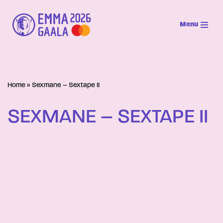
Menu
Siirry
suoraan
sisältöön
Home
»
Sexmane – Sextape II
SEXMANE – SEXTAPE II