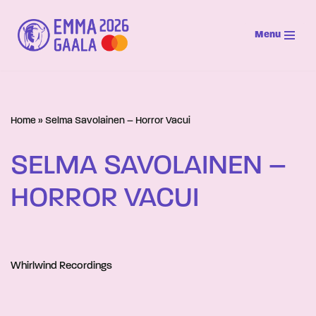
Menu
Siirry
suoraan
sisältöön
Home
»
Selma Savolainen – Horror Vacui
SELMA SAVOLAINEN –
HORROR VACUI
Whirlwind Recordings