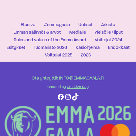
Etusivu
#emmagaala
Uutiset
Arkisto
Emman säännöt & arvot
Medialle
Yleisölle / liput
Rules and values of the Emma Award
Voittajat 2024
Esitykset
Tuomaristo 2026
Käsiohjelma
Ehdokkaat
Voittajat 2025
2026
Ota yhteyttä:
INFO@EMMAGAALA.FI
Created by
Creative Day