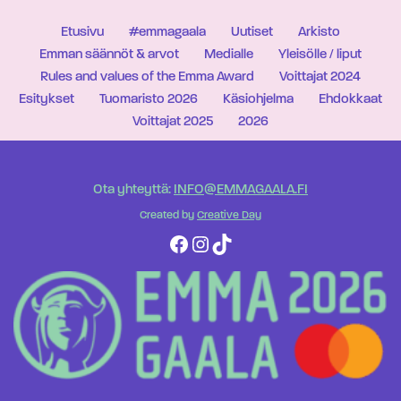
Etusivu
#emmagaala
Uutiset
Arkisto
Emman säännöt & arvot
Medialle
Yleisölle / liput
Rules and values of the Emma Award
Voittajat 2024
Esitykset
Tuomaristo 2026
Käsiohjelma
Ehdokkaat
Voittajat 2025
2026
Ota yhteyttä:
INFO@EMMAGAALA.FI
Created by
Creative Day