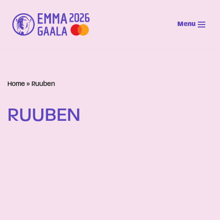
Menu
Siirry
suoraan
sisältöön
Home
»
Ruuben
RUUBEN