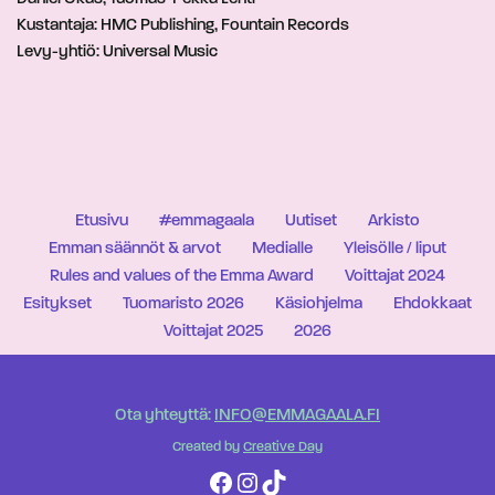
Kustantaja: HMC Publishing, Fountain Records
Levy-yhtiö: Universal Music
Etusivu
#emmagaala
Uutiset
Arkisto
Emman säännöt & arvot
Medialle
Yleisölle / liput
Rules and values of the Emma Award
Voittajat 2024
Esitykset
Tuomaristo 2026
Käsiohjelma
Ehdokkaat
Voittajat 2025
2026
Ota yhteyttä:
INFO@EMMAGAALA.FI
Created by
Creative Day