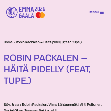
Menu
Siirry
suoraan
sisältöön
Home
»
Robin Packalen – Häitä pidelly (feat. Tupe.)
ROBIN PACKALEN –
HÄITÄ PIDELLY (FEAT.
TUPE.)
Säv. & san. Robin Packalen, Vilma Lähteenmäki, Ahti Peltonen,
Daniel Okas, Tuomas-Pekka Lehti