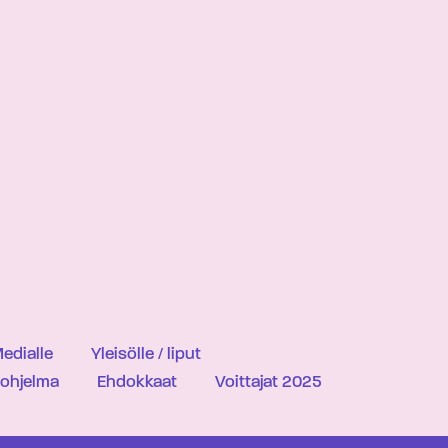
edialle
Yleisölle / liput
iohjelma
Ehdokkaat
Voittajat 2025