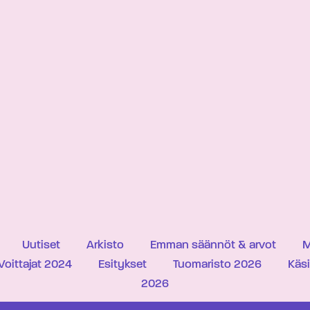
Uutiset
Arkisto
Emman säännöt & arvot
M
Voittajat 2024
Esitykset
Tuomaristo 2026
Käs
2026