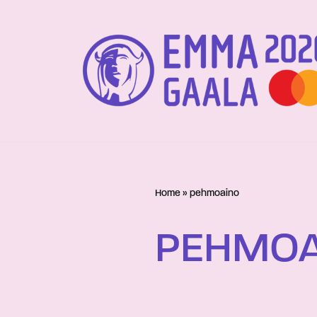
Siirry
suoraan
sisältöön
Home
»
pehmoaino
PEHMOA