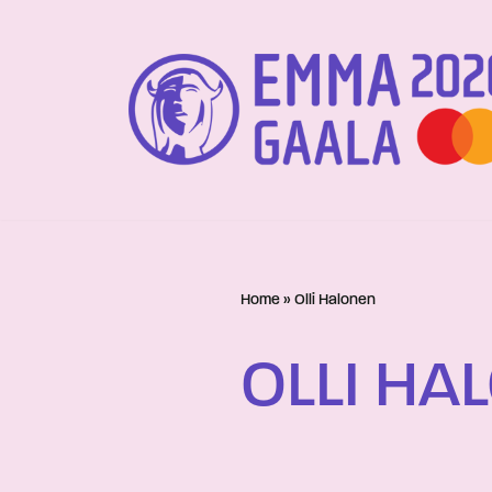
Siirry
suoraan
sisältöön
Home
»
Olli Halonen
OLLI HA