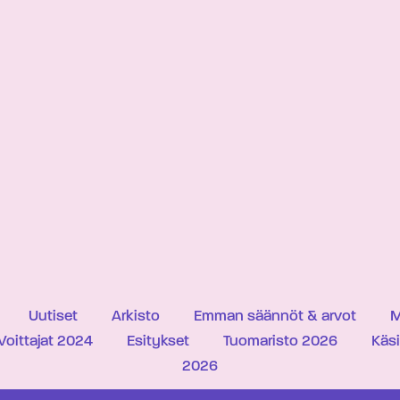
Uutiset
Arkisto
Emman säännöt & arvot
M
Voittajat 2024
Esitykset
Tuomaristo 2026
Käs
2026