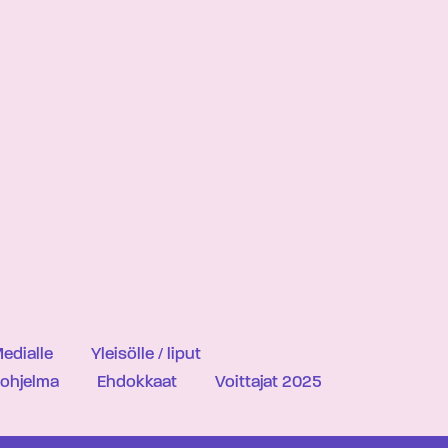
edialle
Yleisölle / liput
iohjelma
Ehdokkaat
Voittajat 2025