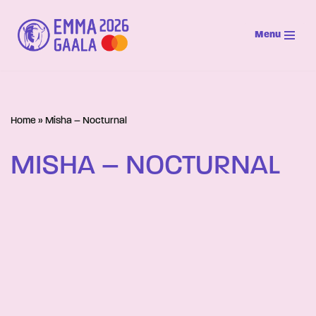
Menu
Siirry
suoraan
sisältöön
Home
»
Misha – Nocturnal
MISHA – NOCTURNAL