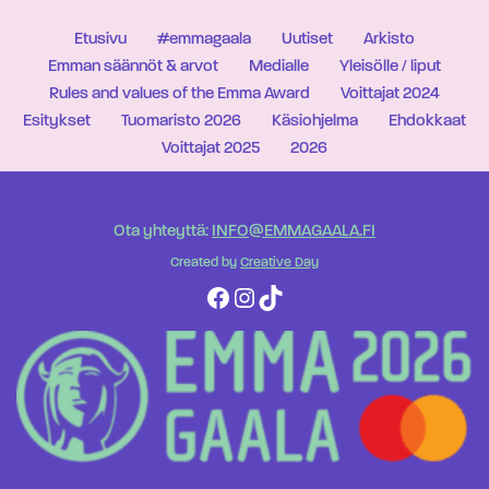
Etusivu
#emmagaala
Uutiset
Arkisto
Emman säännöt & arvot
Medialle
Yleisölle / liput
Rules and values of the Emma Award
Voittajat 2024
Esitykset
Tuomaristo 2026
Käsiohjelma
Ehdokkaat
Voittajat 2025
2026
Ota yhteyttä:
INFO@EMMAGAALA.FI
Created by
Creative Day