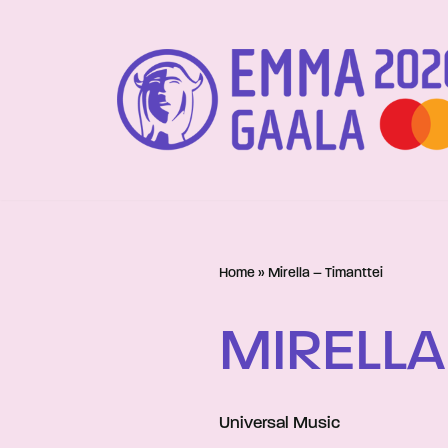
Siirry
suoraan
sisältöön
Home
»
Mirella – Timanttei
MIRELLA
Universal Music