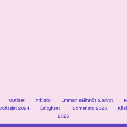
Uutiset
Arkisto
Emman säännöt & arvot
M
Voittajat 2024
Esitykset
Tuomaristo 2026
Käs
2026