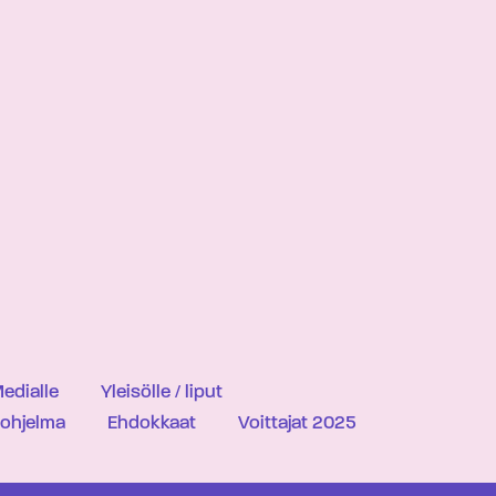
edialle
Yleisölle / liput
iohjelma
Ehdokkaat
Voittajat 2025