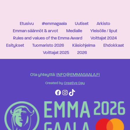
Etusivu
#emmagaala
Uutiset
Arkisto
Emman säännöt & arvot
Medialle
Yleisölle / liput
Rules and values of the Emma Award
Voittajat 2024
Esitykset
Tuomaristo 2026
Käsiohjelma
Ehdokkaat
Voittajat 2025
2026
Ota yhteyttä:
INFO@EMMAGAALA.FI
Created by
Creative Day