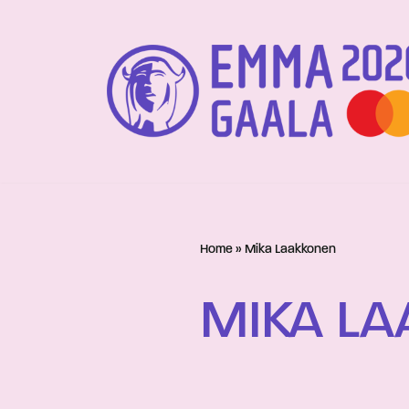
Siirry
suoraan
sisältöön
Home
»
Mika Laakkonen
MIKA L