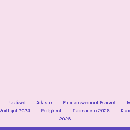
Uutiset
Arkisto
Emman säännöt & arvot
M
Voittajat 2024
Esitykset
Tuomaristo 2026
Käs
2026