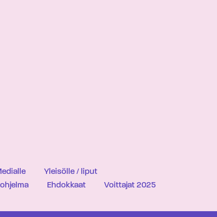
edialle
Yleisölle / liput
iohjelma
Ehdokkaat
Voittajat 2025