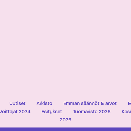
Uutiset
Arkisto
Emman säännöt & arvot
M
Voittajat 2024
Esitykset
Tuomaristo 2026
Käs
2026