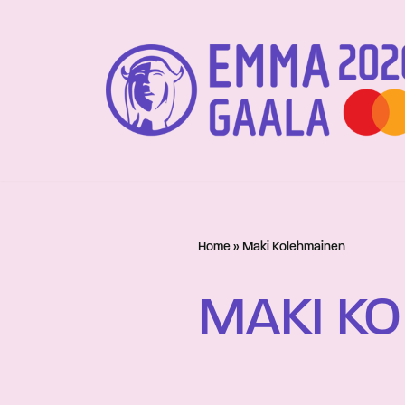
Siirry
suoraan
sisältöön
Home
»
Maki Kolehmainen
MAKI K