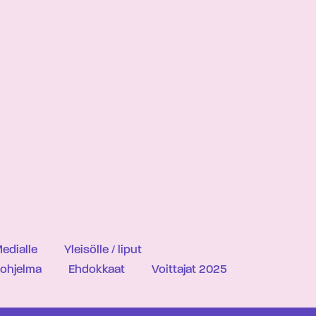
edialle
Yleisölle / liput
iohjelma
Ehdokkaat
Voittajat 2025