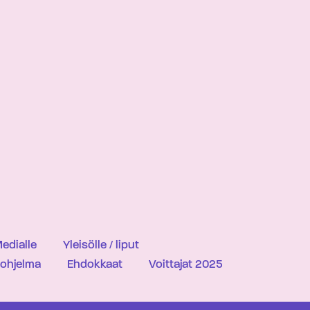
edialle
Yleisölle / liput
iohjelma
Ehdokkaat
Voittajat 2025