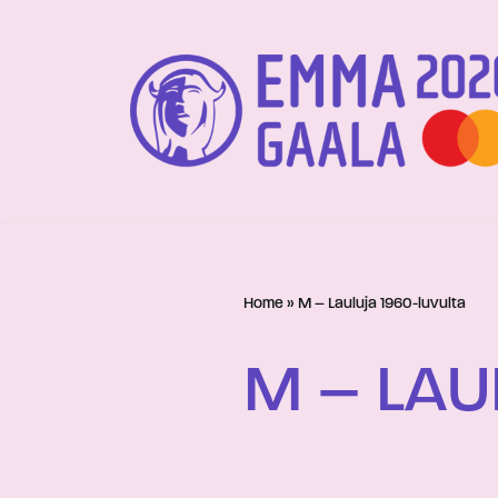
Siirry
suoraan
sisältöön
Home
»
M – Lauluja 1960-luvulta
M – LAU