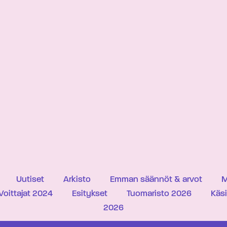
Uutiset
Arkisto
Emman säännöt & arvot
M
Voittajat 2024
Esitykset
Tuomaristo 2026
Käs
2026