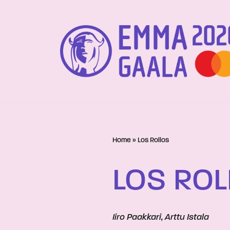
Siirry
suoraan
sisältöön
Home
»
Los Rollos
LOS RO
Iiro Paakkari, Arttu Istala