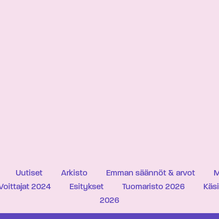
Uutiset
Arkisto
Emman säännöt & arvot
M
Voittajat 2024
Esitykset
Tuomaristo 2026
Käs
2026