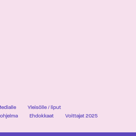
edialle
Yleisölle / liput
iohjelma
Ehdokkaat
Voittajat 2025