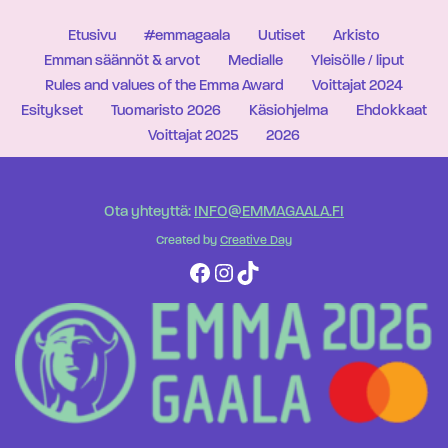
Etusivu
#emmagaala
Uutiset
Arkisto
Emman säännöt & arvot
Medialle
Yleisölle / liput
Rules and values of the Emma Award
Voittajat 2024
Esitykset
Tuomaristo 2026
Käsiohjelma
Ehdokkaat
Voittajat 2025
2026
Ota yhteyttä:
INFO@EMMAGAALA.FI
Created by
Creative Day