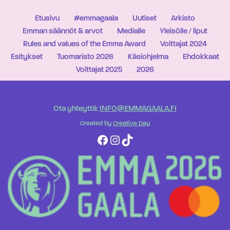
Etusivu
#emmagaala
Uutiset
Arkisto
Emman säännöt & arvot
Medialle
Yleisölle / liput
Rules and values of the Emma Award
Voittajat 2024
Esitykset
Tuomaristo 2026
Käsiohjelma
Ehdokkaat
Voittajat 2025
2026
Ota yhteyttä:
INFO@EMMAGAALA.FI
Created by
Creative Day