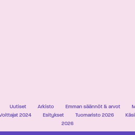
Uutiset
Arkisto
Emman säännöt & arvot
M
Voittajat 2024
Esitykset
Tuomaristo 2026
Käs
2026