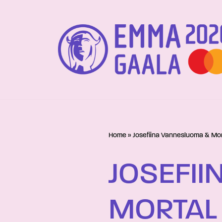
Siirry
suoraan
sisältöön
Home
»
Josefiina Vannesluoma & Mor
JOSEFI
MORTAL 