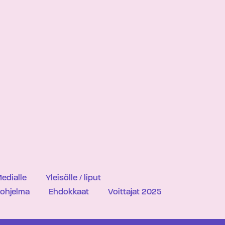
edialle
Yleisölle / liput
iohjelma
Ehdokkaat
Voittajat 2025