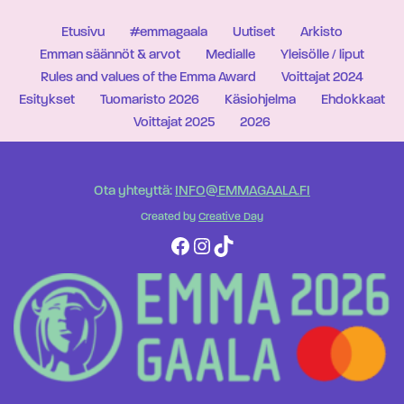
Etusivu
#emmagaala
Uutiset
Arkisto
Emman säännöt & arvot
Medialle
Yleisölle / liput
Rules and values of the Emma Award
Voittajat 2024
Esitykset
Tuomaristo 2026
Käsiohjelma
Ehdokkaat
Voittajat 2025
2026
Ota yhteyttä:
INFO@EMMAGAALA.FI
Created by
Creative Day