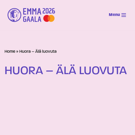
Menu
Siirry
suoraan
sisältöön
Home
»
Huora – Älä luovuta
HUORA – ÄLÄ LUOVUTA