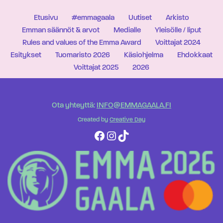
Etusivu
#emmagaala
Uutiset
Arkisto
Emman säännöt & arvot
Medialle
Yleisölle / liput
Rules and values of the Emma Award
Voittajat 2024
Esitykset
Tuomaristo 2026
Käsiohjelma
Ehdokkaat
Voittajat 2025
2026
Ota yhteyttä:
INFO@EMMAGAALA.FI
Created by
Creative Day