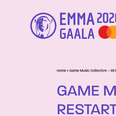
Siirry
suoraan
sisältöön
Home
»
Game Music Collective – RE
GAME MU
RESTART