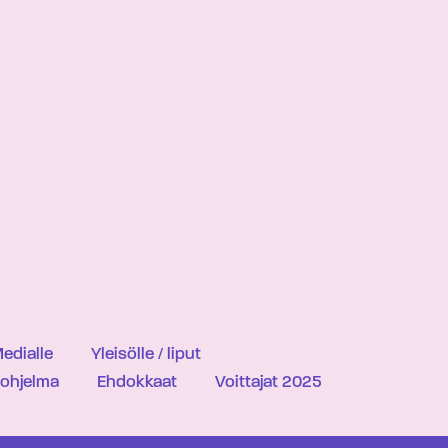
edialle
Yleisölle / liput
iohjelma
Ehdokkaat
Voittajat 2025