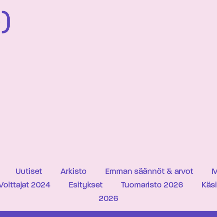
)
Uutiset
Arkisto
Emman säännöt & arvot
M
Voittajat 2024
Esitykset
Tuomaristo 2026
Käs
2026