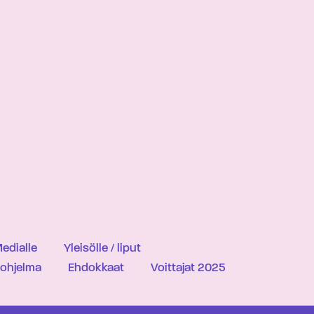
edialle
Yleisölle / liput
iohjelma
Ehdokkaat
Voittajat 2025