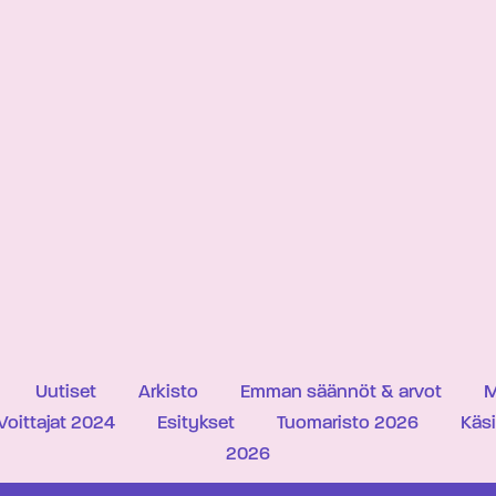
Uutiset
Arkisto
Emman säännöt & arvot
M
Voittajat 2024
Esitykset
Tuomaristo 2026
Käs
2026