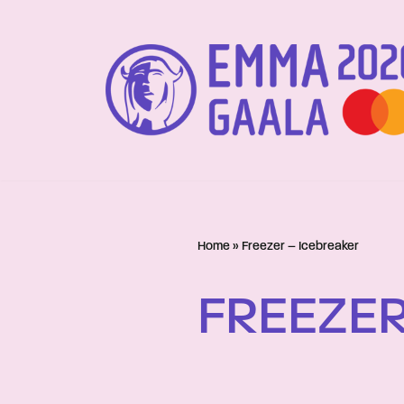
Siirry
suoraan
sisältöön
Home
»
Freezer – Icebreaker
FREEZER