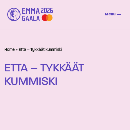
Menu
Siirry
suoraan
sisältöön
Home
»
Etta – Tykkäät kummiski
ETTA – TYKKÄÄT
KUMMISKI