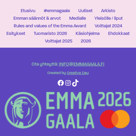
Etusivu
#emmagaala
Uutiset
Arkisto
Emman säännöt & arvot
Medialle
Yleisölle / liput
Rules and values of the Emma Award
Voittajat 2024
Esitykset
Tuomaristo 2026
Käsiohjelma
Ehdokkaat
Voittajat 2025
2026
Ota yhteyttä:
INFO@EMMAGAALA.FI
Created by
Creative Day