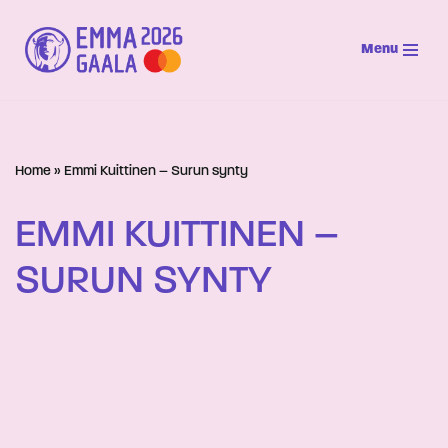
Menu
Siirry
suoraan
sisältöön
Home
»
Emmi Kuittinen – Surun synty
EMMI KUITTINEN –
SURUN SYNTY