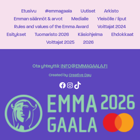
Etusivu
#emmagaala
Uutiset
Arkisto
Emman säännöt & arvot
Medialle
Yleisölle / liput
Rules and values of the Emma Award
Voittajat 2024
Esitykset
Tuomaristo 2026
Käsiohjelma
Ehdokkaat
Voittajat 2025
2026
Ota yhteyttä:
INFO@EMMAGAALA.FI
Created by
Creative Day