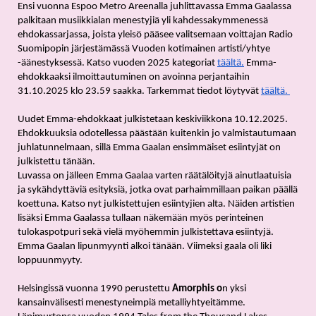
Ensi vuonna Espoo Metro Areenalla juhlittavassa Emma Gaalassa 
palkitaan musiikkialan menestyjiä yli kahdessakymmenessä 
ehdokassarjassa, joista yleisö pääsee valitsemaan voittajan Radio 
Suomipopin järjestämässä Vuoden kotimainen artisti/yhtye 
-äänestyksessä. Katso vuoden 2025 kategoriat 
täältä.
 Emma-
ehdokkaaksi ilmoittautuminen on avoinna perjantaihin 
31.10.2025 klo 23.59 saakka. Tarkemmat tiedot löytyvät 
täältä. 
Uudet Emma-ehdokkaat julkistetaan keskiviikkona 10.12.2025. 
Ehdokkuuksia odotellessa päästään kuitenkin jo valmistautumaan 
juhlatunnelmaan, sillä Emma Gaalan ensimmäiset esiintyjät on 
julkistettu tänään. 
Luvassa on jälleen Emma Gaalaa varten räätälöityjä ainutlaatuisia 
ja sykähdyttäviä esityksiä, jotka ovat parhaimmillaan paikan päällä 
koettuna. Katso nyt julkistettujen esiintyjien alta. Näiden artistien 
lisäksi Emma Gaalassa tullaan näkemään myös perinteinen 
tulokaspotpuri sekä vielä myöhemmin julkistettava esiintyjä. 
Emma Gaalan lipunmyynti alkoi tänään. Viimeksi gaala oli liki 
loppuunmyyty. 
Helsingissä vuonna 1990 perustettu 
Amorphis o
n yksi 
kansainvälisesti menestyneimpiä metalliyhtyeitämme. 