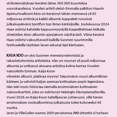
striimiennätyksen keräten lähes 300 000 kuuntelua 
vuorokaudessa. Vuoden artisti yleisö-Emmalla palkitun Haavin 
läpimurtoalbumi Aino on kerännyt tähän mennessä yli 65 
miljoonaa striimiä ja kaikki albumin kappaleet nousivat 
julkaisupäivänä Spotifyn top-listan kärkisijoille. Joulukuussa 2024 
Haav esiintyi kahdella loppuunmyydyllä Kaapelitehtaan keikalla 
sinetöiden Aino-albumin ajanjakson näyttävästi. Viime kesänä 
Haav esiintyi vakuuttavasti kaikilla Suomen suurimmilla 
festivaaleilla täyttäen lavan edustat läpi kiertueen.
KAIJA KOO 
on yksi Suomen menestyneimmistä ja 
rakastetuimmista artisteista. Hän on myynyt yli puoli miljoonaa 
albumia ja voittanut ainoana artistina kolme kertaa Vuoden 
naissolistin Emman. Kaija Koon 
viimeisin albumi, platinaa myynyt Taipumaton nousi albumilistan 
kärkeen ja vahvisti Kaijan asemaa kotimaisen popin legendana. 
Hän teki myös historiaa olemalla ensimmäinen kotimainen 
naissooloartisti, joka on esiintynyt Helsingin Olympiastadionilla. 
Vuosi 2026 on Kaija Koon taiteilijauran juhlavuosi, sillä hänen 
ensimmäisen sooloalbuminsa julkaisusta tulee kuluneeksi 40 
vuotta. 
Jaren ja VilleGallen vuonna 2009 perustamaa 
JVG
-yhtyettä ei turhaan 