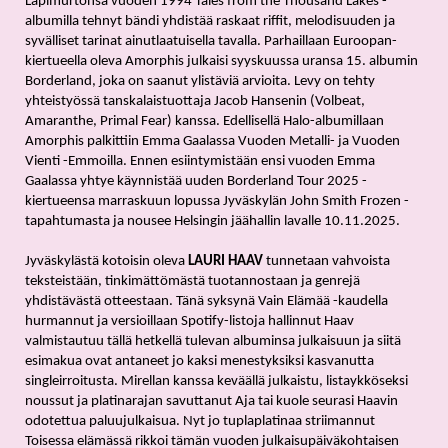
Läpimurtonsa vuoden 1994 Tales from the Thousand Lakes -
albumilla tehnyt bändi yhdistää raskaat riffit, melodisuuden ja 
syvälliset tarinat ainutlaatuisella tavalla. Parhaillaan Euroopan-
kiertueella oleva Amorphis julkaisi syyskuussa uransa 15. albumin 
Borderland, joka on saanut ylistäviä arvioita. Levy on tehty 
yhteistyössä tanskalaistuottaja Jacob Hansenin (Volbeat, 
Amaranthe, Primal Fear) kanssa. Edellisellä Halo-albumillaan 
Amorphis palkittiin Emma Gaalassa Vuoden Metalli- ja Vuoden 
Vienti -Emmoilla. Ennen esiintymistään ensi vuoden Emma 
Gaalassa yhtye käynnistää uuden Borderland Tour 2025 -
kiertueensa marraskuun lopussa Jyväskylän John Smith Frozen -
tapahtumasta ja nousee Helsingin jäähallin lavalle 10.11.2025.
Jyväskylästä kotoisin oleva 
LAURI HAAV 
tunnetaan vahvoista 
teksteistään, tinkimättömästä tuotannostaan ja genrejä 
yhdistävästä otteestaan. Tänä syksynä Vain Elämää -kaudella 
hurmannut ja versioillaan Spotify-listoja hallinnut Haav 
valmistautuu tällä hetkellä tulevan albuminsa julkaisuun ja siitä 
esimakua ovat antaneet jo kaksi menestyksiksi kasvanutta 
singleirroitusta. Mirellan kanssa keväällä julkaistu, listaykköseksi 
noussut ja platinarajan savuttanut Aja tai kuole seurasi Haavin 
odotettua paluujulkaisua. Nyt jo tuplaplatinaa striimannut 
Toisessa elämässä rikkoi tämän vuoden julkaisupäiväkohtaisen 