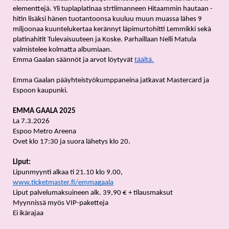
elementtejä. Yli tuplaplatinaa strtiimanneen Hitaammin hautaan -
hitin lisäksi hänen tuotantoonsa kuuluu muun muassa lähes 9 
miljoonaa kuuntelukertaa kerännyt läpimurtohitti Lemmikki sekä 
platinahitit Tulevaisuuteen ja Koske. Parhaillaan Nelli Matula 
valmistelee kolmatta albumiaan.
Emma Gaalan säännöt ja arvot löytyvät 
täältä.
Emma Gaalan pääyhteistyökumppaneina jatkavat Mastercard ja 
Espoon kaupunki. 
EMMA GAALA 2025
La 7.3.2026
Espoo Metro Areena
Ovet klo 17:30 ja suora lähetys klo 20.
Liput:
Lipunmyynti alkaa ti 21.10 klo 9.00, 
www.ticketmaster.fi/emmagaala
Liput palvelumaksuineen alk. 39,90 € + tilausmaksut
Myynnissä myös VIP-paketteja
Ei ikärajaa