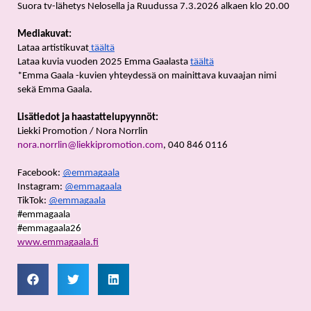
Suora tv-lähetys Nelosella ja Ruudussa 7.3.2026 alkaen klo 20.00
Mediakuvat:
Lataa artistikuvat
 täältä
Lataa kuvia vuoden 2025 Emma Gaalasta 
täältä
*Emma Gaala -kuvien yhteydessä on mainittava kuvaajan nimi 
sekä Emma Gaala. 
Lisätiedot ja haastattelupyynnöt:
Liekki Promotion / Nora Norrlin 
nora.norrlin@liekkipromotion.com
, 040 846 0116
Facebook: 
@
emmagaala
Instagram: 
@emmagaala
TikTok: 
@emmagaala
#emmagaala
#emmagaala26
www.emmagaala.fi