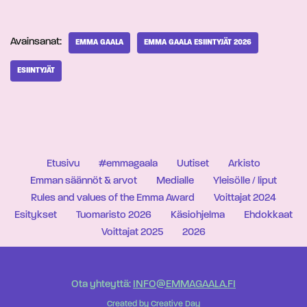
Avainsanat:
EMMA GAALA
EMMA GAALA ESIINTYJÄT 2026
ESIINTYJÄT
Etusivu
#emmagaala
Uutiset
Arkisto
Emman säännöt & arvot
Medialle
Yleisölle / liput
Rules and values of the Emma Award
Voittajat 2024
Esitykset
Tuomaristo 2026
Käsiohjelma
Ehdokkaat
Voittajat 2025
2026
Ota yhteyttä:
INFO@EMMAGAALA.FI
Created by
Creative Day