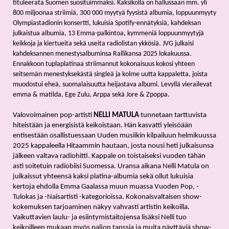
tituleerata Suomen suosituimmaksi. Kaksikolla on hallussaan mm. yli 
800 miljoonaa striimiä, 300 000 myytyä fyysistä albumia, loppuunmyyty 
Olympiastadionin konsertti, lukuisia Spotify-ennätyksiä, kahdeksan 
julkaistua albumia, 13 Emma-palkintoa, kymmeniä loppuunmyytyjä 
keikkoja ja kiertueita sekä useita radiolistan ykkösiä. JVG julkaisi 
kahdeksannen menestysalbuminsa Rallikansa 2025 lokakuussa. 
Ennakkoon tuplaplatinaa striimannut kokonaisuus kokosi yhteen 
seitsemän menestyksekästä singleä ja kolme uutta kappaletta, joista 
muodostui eheä, suomalaisuutta heijastava albumi. Levyllä vierailevat 
emma & matilda, Ege Zulu, Arppa sekä Jore & Zpoppa.
Valovoimainen pop-artisti 
NELLI MATULA
 tunnetaan tarttuvista 
hiteistään ja energisistä keikoistaan. Hän kasvatti yleisöään 
entisestään osallistuessaan Uuden musiikin kilpailuun helmikuussa 
2025 kappaleella Hitaammin hautaan, josta nousi heti julkaisunsa 
jälkeen valtava radiohitti. Kappale on toistaiseksi vuoden tähän 
asti soitetuin radiobiisi Suomessa. Uransa aikana Nelli Matula on 
julkaissut yhteensä kaksi platina-albumia sekä ollut lukuisia 
kertoja ehdolla Emma Gaalassa muun muassa Vuoden Pop, -
Tulokas ja -Naisartisti -kategorioissa. Kokonaisvaltaisen show-
kokemuksen tarjoaminen näkyy vahvasti artistin keikoilla. 
Vaikuttavien laulu- ja esiintymistaitojensa lisäksi Nelli tuo 
keikoilleen mukaan myös paljon tanssia ja muita näyttäviä show-