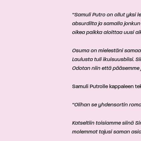
“Samuli Putro on ollut yksi
absurdilta ja samalla jonku
oikea paikka aloittaa uusi ai
Osuma on mielestäni samaan ai
Laulusta tuli ikuisuusbiisi. 
Odotan niin että pääsemme 
Samuli Putrolle kappaleen te
“Olihan se yhdensortin rom
Katseltiin toisiamme siinä Si
molemmat tajusi saman asian