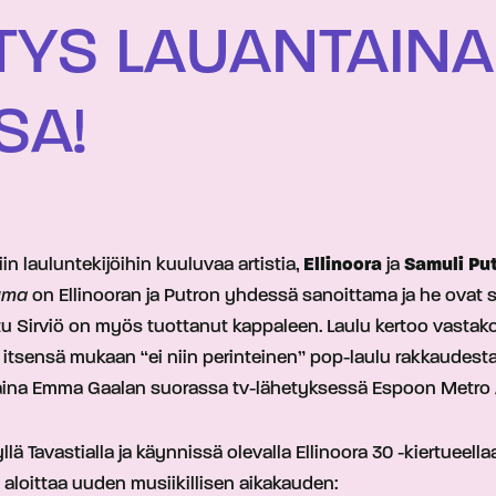
ITYS LAUANTAIN
SA!
 lauluntekijöihin kuuluvaa artistia,
Ellinoora
ja
Samuli Pu
uma
on Ellinooran ja Putron yhdessä sanoittama ja he ovat 
 Sirviö on myös tuottanut kappaleen. Laulu kertoo vastako
n itsensä mukaan “ei niin perinteinen” pop-laulu rakkaudest
aina Emma Gaalan suorassa tv-lähetyksessä Espoon Metro A
ä Tavastialla ja käynnissä olevalla Ellinoora 30 -kiertueella
e aloittaa uuden musiikillisen aikakauden: