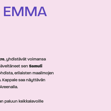
A EMMA
tro
, yhdistävät voimansa
säveltäneet sen
Samuli
hdista, erilaisten maailmojen
a. Kappale saa näyttävän
reenalla.
an paluun keikkalavoille