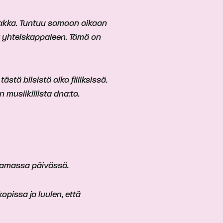
saakka. Tuntuu samaan aikaan
t yhteiskappaleen. Tämä on
tä biisistä aika fiiliksissä.
 musiikillista dna:ta.
tamassa päivässä.
opissa ja luulen, että