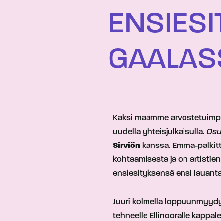
ENSIES
GAALAS
Kaksi maamme arvostetuimpiin
uudella yhteisjulkaisulla.
Os
Sirviön
kanssa. Emma-palkittu
kohtaamisesta ja on artistie
ensiesityksensä ensi lauant
Juuri kolmella loppuunmyydyll
tehneelle Ellinooralle kappal