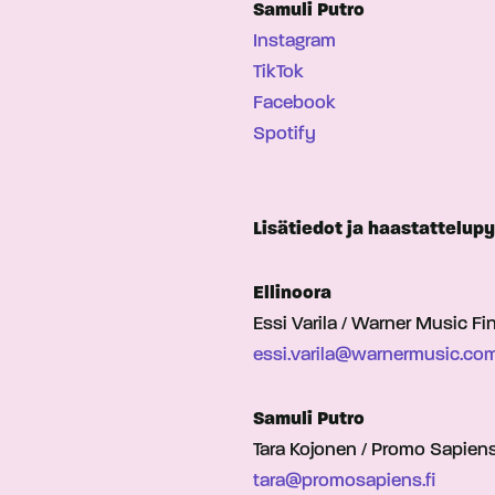
Samuli Putro
Instagram
TikTok
Facebook
Spotify
Lisätiedot ja haastattelup
Ellinoora
Essi Varila / Warner Music F
essi.varila@warnermusic.co
Samuli Putro
Tara Kojonen / Promo Sapien
tara@promosapiens.fi