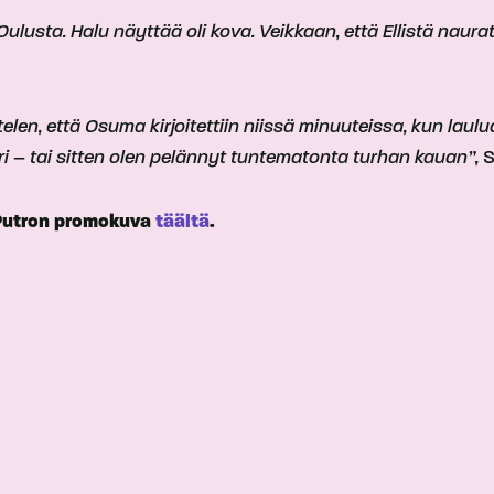
lusta. Halu näyttää oli kova. Veikkaan, että Ellistä nauratti
telen, että Osuma kirjoitettiin niissä minuuteissa, kun laulu
uri – tai sitten olen pelännyt tuntematonta turhan kauan”,
S
 Putron promokuva
täältä
.