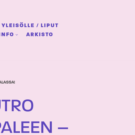
YLEISÖLLE / LIPUT
INFO
ARKISTO
ALASSA!
UTRO
PALEEN –