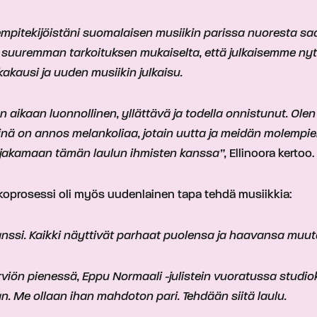
 lempitekijöistäni suomalaisen musiikin parissa nuoresta 
n suuremman tarkoituksen mukaiselta, että julkaisemme ny
kakausi ja uuden musiikin julkaisu.
kaan luonnollinen, yllättävä ja todella onnistunut. Olen täs
Siinä on annos melankoliaa, jotain uutta ja meidän molempien
jakamaan tämän laulun ihmisten kanssa”,
Ellinoora kertoo.
koprosessi oli myös uudenlainen tapa tehdä musiikkia:
anssi. Kaikki näyttivät parhaat puolensa ja haavansa muu
rviön pienessä, Eppu Normaali -julistein vuoratussa studiok
. Me ollaan ihan mahdoton pari. Tehdään siitä laulu.