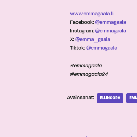
www.emmagaala.fi
Facebook:
@emmagaala
Instagram:
@emmagaala
X:
@emma_gaala
Tiktok:
@emmagaala
#emmagaala
#emmagaala24
Avainsanat:
ELLINOORA
EMM