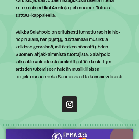
kärkisijoja, saavuttaen listaykkösiä useilla hiteillä,
kuten esimerkiksi Aresin ja pehmoainon Totuus
sattuu -kappaleella.
Vaikka Salahpolo on erityisesti tunnettu rapin ja hip-
hopin alalla, hän pystyy tuottamaan musiikkia
kaikissa genreissä, mikä tekee hänestä yhden
Suomen lahjakkaimmista tuottajista. Salahpolo
jatkaakin voimakasta urakehitystään keskittyen
artistien tukemiseen heidän musiikillisissa
projekteissaan sekä Suomessa että kansainvälisesti.