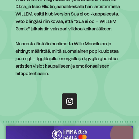
DJ:nä, ja Isac Elliotin jäähallikeikalla hän, artistinimellä
WILLEM, esitti klubiversion Sua ei oo -kappaleesta.
Veto bängäsi niin kovaa, että ”Sua ei oo – WILLEM
Remix” julkaistiin vain pari viikkoa keikan jälkeen.
Nuoresta iästään huolimatta Wille Mannila on jo
ehtinyt määrittää, miltä suomalainen pop kuulostaa
juuri nyt – tyylitajulla, energialla ja kyvyllä yhdistää
artistien visiot kaupalliseen ja emotionaaliseen
hittipotentiaaliin.