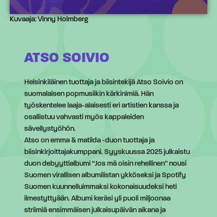
Kuvaaja: Vinny Holmberg
ATSO SOIVIO
Helsinkiläinen tuottaja ja biisintekijä Atso Soivio on
suomalaisen popmusiikin kärkinimiä. Hän
työskentelee laaja-alaisesti eri artistien kanssa ja
osallistuu vahvasti myös kappaleiden
sävellystyöhön.
Atso on emma & matilda -duon tuottaja ja
biisinkirjoittajakumppani. Syyskuussa 2025 julkaistu
duon debyyttialbumi “Jos mä oisin rehellinen” nousi
Suomen virallisen albumilistan ykköseksi ja Spotify
Suomen kuunnelluimmaksi kokonaisuudeksi heti
ilmestyttyään. Albumi keräsi yli puoli miljoonaa
striimiä ensimmäisen julkaisupäivän aikana ja