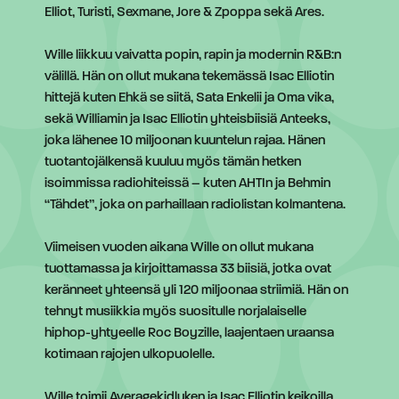
Elliot, Turisti, Sexmane, Jore & Zpoppa sekä Ares.
Wille liikkuu vaivatta popin, rapin ja modernin R&B:n
välillä. Hän on ollut mukana tekemässä Isac Elliotin
hittejä kuten Ehkä se siitä, Sata Enkelii ja Oma vika,
sekä Williamin ja Isac Elliotin yhteisbiisiä Anteeks,
joka lähenee 10 miljoonan kuuntelun rajaa. Hänen
tuotantojälkensä kuuluu myös tämän hetken
isoimmissa radiohiteissä – kuten AHTIn ja Behmin
“Tähdet”, joka on parhaillaan radiolistan kolmantena.
Viimeisen vuoden aikana Wille on ollut mukana
tuottamassa ja kirjoittamassa 33 biisiä, jotka ovat
keränneet yhteensä yli 120 miljoonaa striimiä. Hän on
tehnyt musiikkia myös suositulle norjalaiselle
hiphop-yhtyeelle Roc Boyzille, laajentaen uraansa
kotimaan rajojen ulkopuolelle.
Wille toimii Averagekidluken ja Isac Elliotin keikoilla