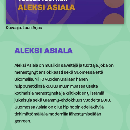
Kuvaaja: Lauri Arjas
ALEKSI ASIALA
Aleksi Asiala on musiikin säveltäjä ja tuottaja, joka on
menestynyt ansiokkaasti sekä Suomessa että
ulkomailla. Yli 10 vuoden urallaan hänen
huippuhetkiinsä kuuluu muun muassa useita
kotimaisia menestyneitä ja kriitikoiden ylistämiä
julkaisuja sekä Grammy-ehdokkuus vuodelta 2018.
Suomessa Asiala on ollut hip hopin edelläkävijä
tinkimättömällä ja modernilla lähestymisellään
genreen.