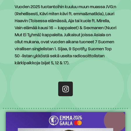
Vuoden 2025 tuotantoihin kuuluu muun muassa JVG:n
(Rehellisesti, Kävi miten kävi ft. emma&matilda), Lauri
Haavin (Toisessa elämässä, Aja tai kuole ft. Mirella,
Vain elämää kausi 16 – kappaleet) & Sexmanen (Nuori
Mut Ei Tyhmä) kappaleita. Julkaisut joissa Asiala on
ollut mukana, ovat vuoden aikana tuoneet 7 Suomen
virallisen singlelistan 1. Sijaa, 9 Spotify Suomen Top
50 -listan ykköstä sekä useita radiosoittolistan
kärkipaikkoja (sijat 5, 12 & 17).