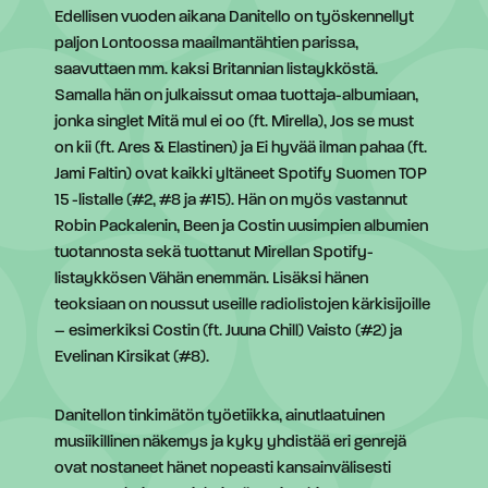
Edellisen vuoden aikana Danitello on työskennellyt
paljon Lontoossa maailmantähtien parissa,
saavuttaen mm. kaksi Britannian listaykköstä.
Samalla hän on julkaissut omaa tuottaja-albumiaan,
jonka singlet Mitä mul ei oo (ft. Mirella), Jos se must
on kii (ft. Ares & Elastinen) ja Ei hyvää ilman pahaa (ft.
Jami Faltin) ovat kaikki yltäneet Spotify Suomen TOP
15 -listalle (#2, #8 ja #15). Hän on myös vastannut
Robin Packalenin, Been ja Costin uusimpien albumien
tuotannosta sekä tuottanut Mirellan Spotify-
listaykkösen Vähän enemmän. Lisäksi hänen
teoksiaan on noussut useille radiolistojen kärkisijoille
– esimerkiksi Costin (ft. Juuna Chill) Vaisto (#2) ja
Evelinan Kirsikat (#8).
Danitellon tinkimätön työetiikka, ainutlaatuinen
musiikillinen näkemys ja kyky yhdistää eri genrejä
ovat nostaneet hänet nopeasti kansainvälisesti