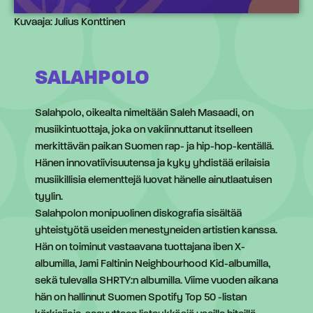
Kuvaaja: Julius Konttinen
SALAHPOLO
Salahpolo, oikealta nimeltään Saleh Masaadi, on
musiikintuottaja, joka on vakiinnuttanut itselleen
merkittävän paikan Suomen rap- ja hip-hop-kentällä.
Hänen innovatiivisuutensa ja kyky yhdistää erilaisia
musiikillisia elementtejä luovat hänelle ainutlaatuisen
tyylin.
Salahpolon monipuolinen diskografia sisältää
yhteistyötä useiden menestyneiden artistien kanssa.
Hän on toiminut vastaavana tuottajana iben X-
albumilla, Jami Faltinin Neighbourhood Kid-albumilla,
sekä tulevalla SHRTY:n albumilla. Viime vuoden aikana
hän on hallinnut Suomen Spotify Top 50 -listan