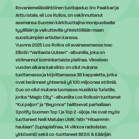
Rovaniemeläislähtöinen tuottajaduo Iiro Paakkari ja
Arttu Istala, eli Los Rollos, on vakiinnuttanut
asemansa Suomen kärkituottajina monipuolisella
tyylillään ja vaikuttavilla yhteistöillään maan
suosituimpien artistien kanssa.
Vuonna 2025 Los Rollos oli avainasemassa Isac
Elliotin “Vanhasta Uuteen” -albumilla, joka on
striimannut kolminkertaista platinaa. Viimeisen
vuoden aikana kaksikko on ollut mukana
tuottamassa ja kirjoittamassa 38 kappaletta, jotka
ovat keränneet yhteensä yli 100 miljoonaa striimiä.
Duo on ollut mukana luomassa musiikkia Turistille,
jonka “Magic City” -albumilta Los Rollosin tuottamat
“Kui paljon” ja “Beyonce” hallitsevat parhaillaan
Spotify Suomen Top 1 ja Top 2 -sijoja. He ovat myös
tuottaneet Nelli Matulan UMK-hitin “Hitaammin
hautaan” (tuplaplatinaa, 14 viikkoa radiolistan
ykkösenä) sekä co-tuottaneet BESS & Käärijän