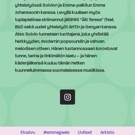
yhteistyössä Soivion ja Emma-palkitun Emma
Johanssonin kanssa. Levyllä kuullaan myös
tuplaplatinaa striimannut jättihitti “Äiti Teresa” (feat.
Bizi) sekä uudet yhteistyöt AHTIn ja Senyan kanssa.
Atso Soivio tunnetaan tuottajana, joka yhdistää
herkkyyden, modernin popsoundin ja vahvan
melodisen otteen. Hänen tuotannossaan korostuvat
tunne, tarina ja tinkimätön laatu – ja hänen
kädenjälkensä kuuluu tämän hetken
kuunnelluimmassa suomalaisessa musiikissa.
Etusivu
#emmagaala
Uutiset
Arkisto