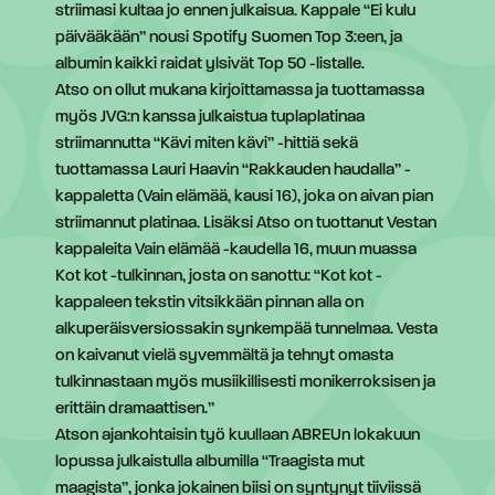
striimasi kultaa jo ennen julkaisua. Kappale “Ei kulu
päivääkään” nousi Spotify Suomen Top 3:een, ja
albumin kaikki raidat ylsivät Top 50 -listalle.
Atso on ollut mukana kirjoittamassa ja tuottamassa
myös JVG:n kanssa julkaistua tuplaplatinaa
striimannutta “Kävi miten kävi” -hittiä sekä
tuottamassa Lauri Haavin “Rakkauden haudalla” -
kappaletta (Vain elämää, kausi 16), joka on aivan pian
striimannut platinaa. Lisäksi Atso on tuottanut Vestan
kappaleita Vain elämää -kaudella 16, muun muassa
Kot kot -tulkinnan, josta on sanottu: “Kot kot -
kappaleen tekstin vitsikkään pinnan alla on
alkuperäisversiossakin synkempää tunnelmaa. Vesta
on kaivanut vielä syvemmältä ja tehnyt omasta
tulkinnastaan myös musiikillisesti monikerroksisen ja
erittäin dramaattisen.”
Atson ajankohtaisin työ kuullaan ABREUn lokakuun
lopussa julkaistulla albumilla “Traagista mut
maagista”, jonka jokainen biisi on syntynyt tiiviissä