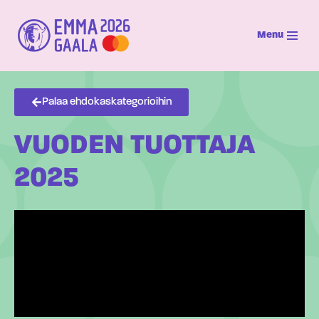
Menu
Siirry
suoraan
sisältöön
Palaa ehdokaskategorioihin
VUODEN TUOTTAJA
2025