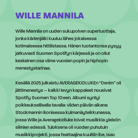
WILLE MANNILA
Wille Mannila on uuden sukupolven supertuottaja,
jonka kädenjälki kuuluu lähes jokaisessa
kotimaisessa hittilistassa. Hänen tuotantonsa pysyy
jatkuvasti Suomen Spotifyn kärjessä ja on ollut
keskeinen osa viime vuosien popin ja hiphopin
menestystarinaa.
Kesällä 2025 julkaistu AVERAGEKIDLUKEn “Denim” oli
jättimenestys – kaikki levyn kappaleet nousivat
Spotify Suomen Top 10:een. Albumi syntyi
poikkeuksellisella tavalla: viiden päivän aikana
Stockmannin ikonisessa kulmanäyteikkunassa,
jossa Wille ja Averagekidluke loivat musiikkia yleisön
silmien edessä. Tuloksena oli vuoden puhutuin
musiikkiprojekti, jossa feattaajina kuultiin ibe, Isac